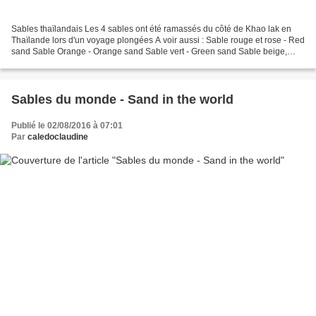
Sables thaïlandais Les 4 sables ont été ramassés du côté de Khao lak en
Thaïlande lors d'un voyage plongées A voir aussi : Sable rouge et rose - Red
sand Sable Orange - Orange sand Sable vert - Green sand Sable beige,
crème et jaune - Yellow sand Sable...
Sables du monde - Sand in the world
Publié le 02/08/2016 à 07:01
Par
caledoclaudine