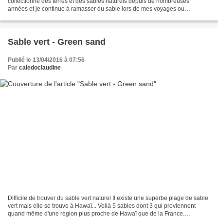
collectionne des terres et des sables naturels depuis de nombreuses
années et je continue à ramasser du sable lors de mes voyages ou
simplement lors de mes sorties dominicales Les...
Sable vert - Green sand
Publié le 13/04/2016 à 07:56
Par
caledoclaudine
Difficile de trouver du sable vert naturel Il existe une superbe plage de sable
vert mais elle se trouve à Hawaï... Voilà 5 sables dont 3 qui proviennent
quand même d'une région plus proche de Hawaï que de la France.