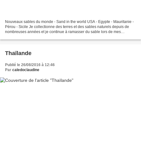
Nouveaux sables du monde - Sand in the world USA - Egypte - Mauritanie -
Pérou - Sicile Je collectionne des terres et des sables naturels depuis de
nombreuses années et je continue à ramasser du sable lors de mes
voyages. Merci à mes amis qui cette année...
Thaïlande
Publié le 26/08/2016 à 12:46
Par
caledoclaudine