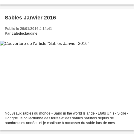
Curieuse, j'ai fait quelques recherches...
Sables Janvier 2016
Publié le 29/01/2016 à 14:41
Par
caledoclaudine
Nouveaux sables du monde - Sand in the world Islande - Etats Unis - Sicile -
Hongrie Je collectionne des terres et des sables naturels depuis de
nombreuses années et je continue à ramasser du sable lors de mes
voyages. Merci à mes amis qui cette année...