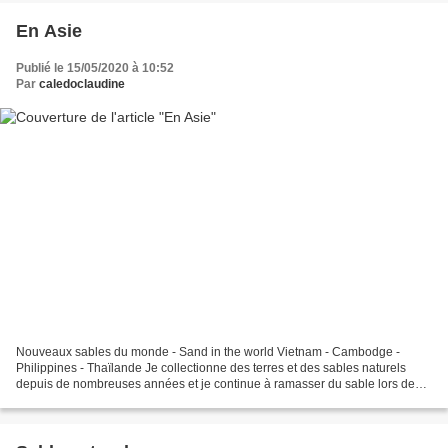
En Asie
Publié le 15/05/2020 à 10:52
Par
caledoclaudine
Nouveaux sables du monde - Sand in the world Vietnam - Cambodge -
Philippines - Thaïlande Je collectionne des terres et des sables naturels
depuis de nombreuses années et je continue à ramasser du sable lors de
mes voyages. Merci à ma fille qui cette...