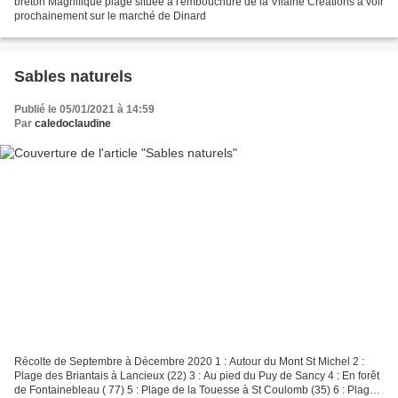
breton Magnifique plage située à l'embouchure de la Vilaine Créations à voir
prochainement sur le marché de Dinard
Sables naturels
Publié le 05/01/2021 à 14:59
Par
caledoclaudine
Récolte de Septembre à Décembre 2020 1 : Autour du Mont St Michel 2 :
Plage des Briantais à Lancieux (22) 3 : Au pied du Puy de Sancy 4 : En forêt
de Fontainebleau ( 77) 5 : Plage de la Touesse à St Coulomb (35) 6 : Plage