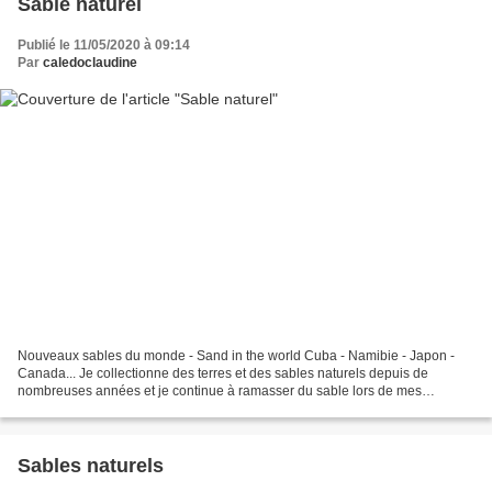
Sable naturel
Publié le 11/05/2020 à 09:14
Par
caledoclaudine
Nouveaux sables du monde - Sand in the world Cuba - Namibie - Japon -
Canada... Je collectionne des terres et des sables naturels depuis de
nombreuses années et je continue à ramasser du sable lors de mes
voyages. Merci à mes amis qui cette année encore...
Sables naturels