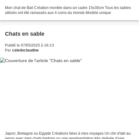
Mon chat de Bali Création montée dans un cadre 15x30cm Tous les sables
utilisés ont été ramassés aux 4 coins du monde Modèle unique
Chats en sable
Publié le 07/05/2025 à 16:13
Par
caledoclaudine
Japon, Bretagne ou Egypte Créations liées à mes voyages Un clin d'œil au
japon avec mes chats bretons ou une représentation très stylisée d'une