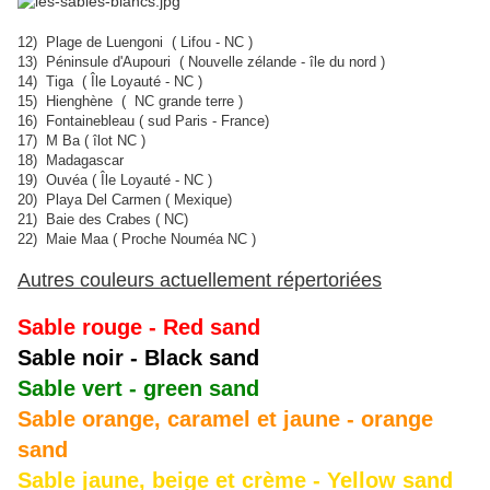
12) Plage de Luengoni ( Lifou - NC )
13) Péninsule d'Aupouri ( Nouvelle zélande - île du nord )
14) Tiga ( Île Loyauté - NC )
15) Hienghène ( NC grande terre )
16) Fontainebleau ( sud Paris - France)
17) M Ba ( îlot NC )
18) Madagascar
19) Ouvéa ( Île Loyauté - NC )
20) Playa Del Carmen ( Mexique)
21) Baie des Crabes ( NC)
22) Maie Maa ( Proche Nouméa NC )
Autres couleurs actuellement répertoriées
S
able rouge - Red sand
Sable noir - Black sand
S
able vert - green sand
S
able orange, caramel et jaune - orange
sand
Sable jaune, beige et crème - Yellow sand