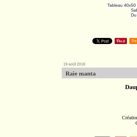
Tableau 40x50 
Sab
Du 
Re
19 août 2018
Raie manta
Daup
Créatio