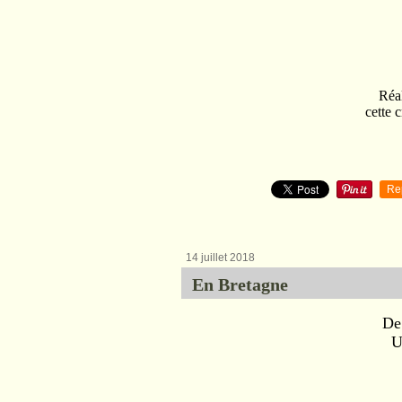
Réal
cette 
Re
14 juillet 2018
En Bretagne
De
U