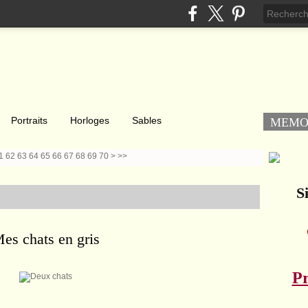
Portraits
Horloges
Sables
MEM
80
90
100
1
62
63
64
65
66
67
68
69
70
>
>>
Si
es chats en gris
Pr