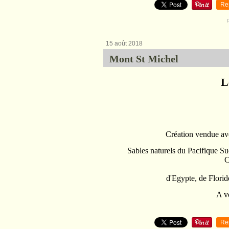
Re
15 août 2018
Mont St Michel
L
Création vendue av
Sables naturels du Pacifique Su
C
d'Egypte, de Florid
A v
Re