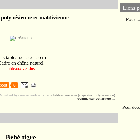
Liens p
 polynésienne et maldivienne
Pour c
tits tableaux 15 x 15 cm
Cadre en chêne naturel
tableaux vendus
post
0
Published by caledoclaudine
-
dans
Tableau encadré (inspiration polynésienne)
commenter cet article
…
Pour déco
Bébé tigre