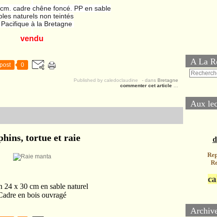
cm. cadre chêne foncé. PP en sable
les naturels non teintés
Pacifique à la Bretagne
vendu
A La R
post
0
Published by caledoclaudine
-
dans
Bretagne
commenter cet article
…
Aux lec
hins, tortue et raie
d
Rep
Re
ca
n 24 x 30 cm en sable naturel
Cadre en bois ouvragé
Archiv