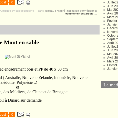
post
0
Juillet
Juin 2
Mai 20
Published by caledoclaudine
-
dans
Tableau encadré (inspiration polynésienne)
Avril 2
commenter cet article
…
Mars 2
Févrie
Janvie
Décem
Novem
Octobr
Septem
e Mont en sable
Août 2
Juillet
Juin 2
Mai 20
Avril 2
Mars 2
Févrie
ec encadrement bois et PP de 40 x 50 cm
Janvie
d ( Australie, Nouvelle Zélande, Indonésie, Nouvelle
alédonie, Polynésie ..)
La mati
et
e, des Maldives, de Chine et de Bretagne
oir à Dinard sur demande
post
0