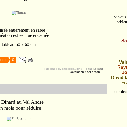
Si vous 
sableu
isée entièrement en sable
création est vendue encadrée
Sa
tableau 60 x 60 cm
post
0
Val
Raym
Published by caledoclaudine
-
dans
Animaux
Jo
commenter cet article
…
David 
Fr
pour déco
 Dinard au Val André
n mois pour séduire