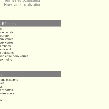
Teintes et localisation
Hues and localization
s Récents
ng
 tridactyle
oureux
eux verres
eux verres
x marins
 de nuit
e poissons
ond entre deux verres
ux moine
ns
ions et salons
bles
es
s et cartes
e des cours
ux