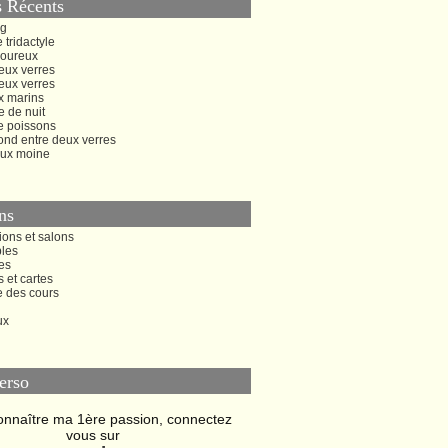
s Récents
ng
 tridactyle
oureux
eux verres
eux verres
x marins
 de nuit
e poissons
ond entre deux verres
ux moine
ns
ions et salons
bles
es
s et cartes
e des cours
ux
erso
onnaître ma 1ère passion, connectez
vous sur