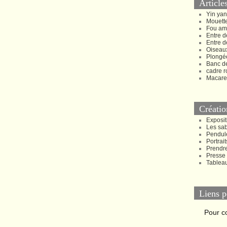
Article
Yin ya
Mouette
Fou am
Entre d
Entre d
Oiseau
Plongée
Banc d
cadre r
Macare
Créatio
Exposit
Les sa
Pendul
Portrait
Prendr
Presse
Tablea
Liens p
Pour c