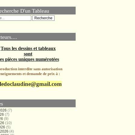
echerche D'un Tableau
teurs....
Tous les dessins et tableaux
sont
es pièces uniques numérotées
roduction interdite sans autorisation
neignements et demande de prix à :
ledoclaudine@gmail.com
es
 2026
(7)
026
(7)
26
(9)
026
(10)
026
(5)
r 2026
(4)