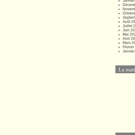
Janvie
Décem
Novem
Octobr
Septem
Août 2
Juillet
Juin 2
Mai 20
Avril 2
Mars 2
Févrie
Janvie
La mati