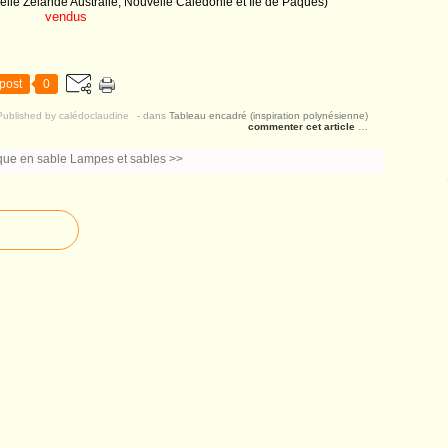
elle Zélande Australie, Nouvelle Calédonie et Île de Pâques)
vendus
post
0
Published by calédoclaudine
-
dans
Tableau encadré (inspiration polynésienne)
commenter cet article
…
que en sable
Lampes et sables >>