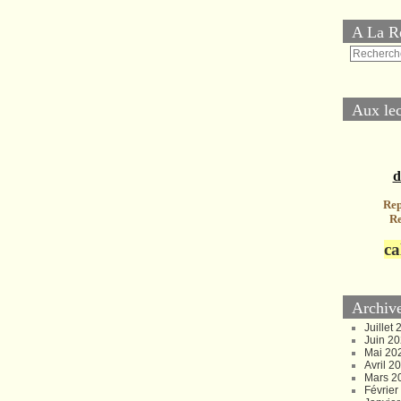
A La R
Aux lec
d
Rep
Re
ca
Archiv
Juillet
Juin 2
Mai 20
Avril 2
Mars 2
Févrie