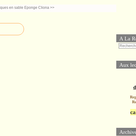
yques en sable
Eponge Cliona >>
A La R
Aux lec
d
Rep
Re
ca
Archiv