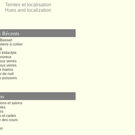
Teintes et localisation
Hues and localization
s Récents
 Bassan
ierre à collier
ng
 tridactyle
oureux
eux verres
eux verres
x marins
 de nuit
e poissons
ns
ions et salons
bles
es
s et cartes
e des cours
ux