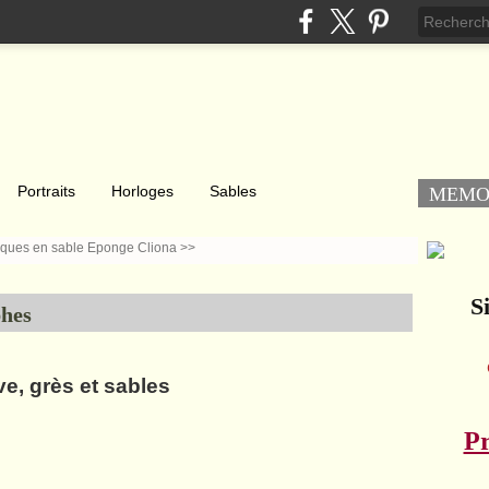
Portraits
Horloges
Sables
MEM
yques en sable
Eponge Cliona >>
Si
phes
e, grès et sables
Pr