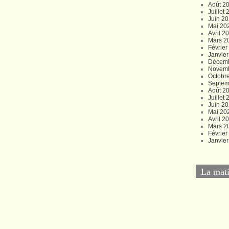
Août 2
Juillet
Juin 2
Mai 20
Avril 2
Mars 2
Févrie
Janvie
Décem
Novem
Octobr
Septem
Août 2
Juillet
Juin 2
Mai 20
Avril 2
Mars 2
Févrie
Janvie
La mati