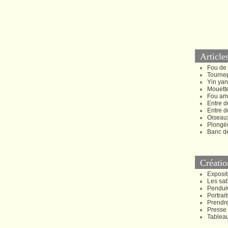
Article
Fou de
Tournep
Yin ya
Mouette
Fou am
Entre d
Entre d
Oiseau
Plongée
Banc d
Créatio
Exposit
Les sa
Pendul
Portrait
Prendr
Presse
Tablea