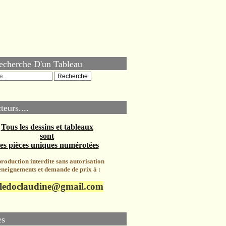
echerche D'un Tableau
teurs....
Tous les dessins et tableaux
sont
es pièces uniques numérotées
roduction interdite sans autorisation
neignements et demande de prix à :
ledoclaudine@gmail.com
es