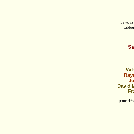
Si vous 
sableu
Sa
Val
Raym
Jo
David 
Fr
pour déco