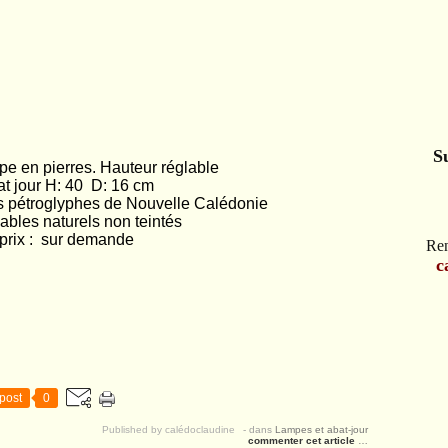
S
pe en pierres. Hauteur réglable
at jour H: 40 D: 16 cm
s pétroglyphes de Nouvelle Calédonie
bles naturels non teintés
prix : sur demande
Ren
c
post
0
Published by calédoclaudine
-
dans
Lampes et abat-jour
commenter cet article
…