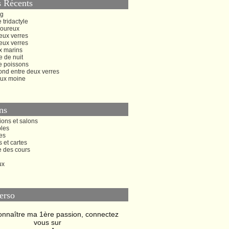
s Récents
ng
 tridactyle
oureux
eux verres
eux verres
x marins
 de nuit
e poissons
ond entre deux verres
ux moine
ns
ions et salons
bles
es
s et cartes
e des cours
ux
erso
onnaître ma 1ère passion, connectez
vous sur