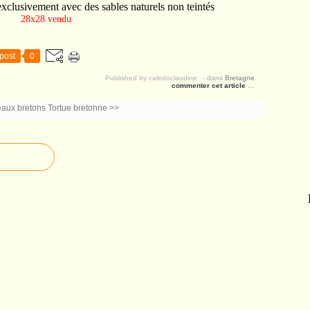
exclusivement avec des sables naturels non teintés
28x28 vendu
post
0
Published by caledoclaudine
-
dans
Bretagne
commenter cet article
…
eaux bretons
Tortue bretonne >>