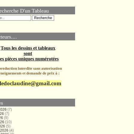
echerche D'un Tableau
teurs....
Tous les dessins et tableaux
sont
es pièces uniques numérotées
roduction interdite sans autorisation
neignements et demande de prix à :
ledoclaudine@gmail.com
es
 2026
(7)
026
(7)
26
(9)
026
(10)
026
(5)
r 2026
(4)