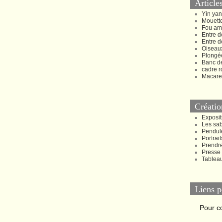
Article
Yin ya
Mouette
Fou am
Entre d
Entre d
Oiseau
Plongée
Banc d
cadre r
Macare
Créatio
Exposit
Les sa
Pendul
Portrait
Prendr
Presse
Tablea
Liens p
Pour c