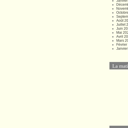
Janvie
Décem
Novem
Octobr
Septem
Août 2
Juillet
Juin 2
Mai 20
Avril 2
Mars 2
Févrie
Janvie
La mati