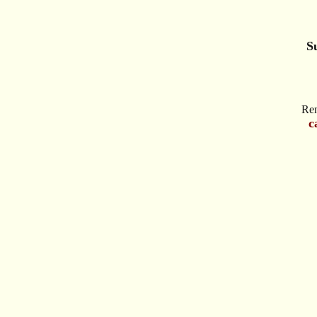
S
Ren
c