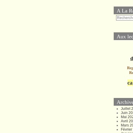
A La R
Aux lec
d
Rep
Re
ca
Archiv
Juillet
Juin 2
Mai 20
Avril 2
Mars 2
Févrie