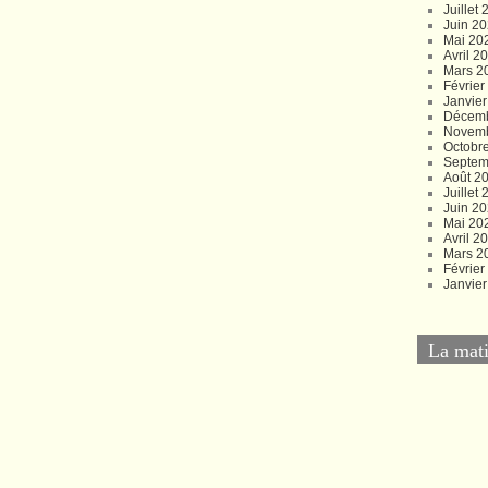
Juillet
Juin 2
Mai 20
Avril 2
Mars 2
Févrie
Janvie
Décem
Novem
Octobr
Septem
Août 2
Juillet
Juin 2
Mai 20
Avril 2
Mars 2
Févrie
Janvie
La mati