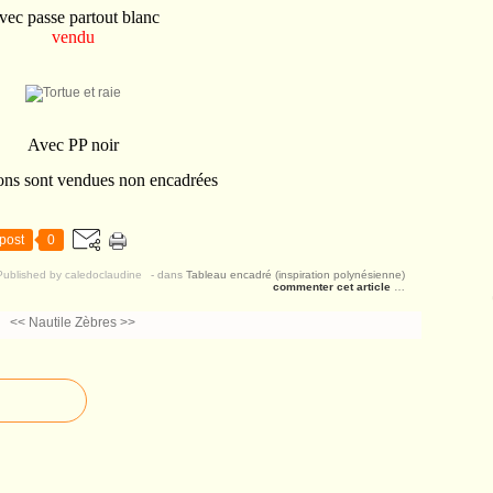
vec passe partout blanc
vendu
Avec PP noir
ons sont vendues non encadrées
post
0
Published by caledoclaudine
-
dans
Tableau encadré (inspiration polynésienne)
commenter cet article
…
<< Nautile
Zèbres >>