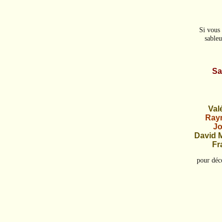
Si vous 
sableu
Sa
Val
Raym
Jo
David 
Fr
pour déco