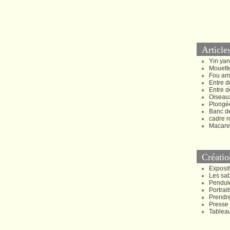
Article
Yin ya
Mouette
Fou am
Entre d
Entre d
Oiseau
Plongée
Banc d
cadre r
Macare
Créatio
Exposit
Les sa
Pendul
Portrait
Prendr
Presse
Tablea