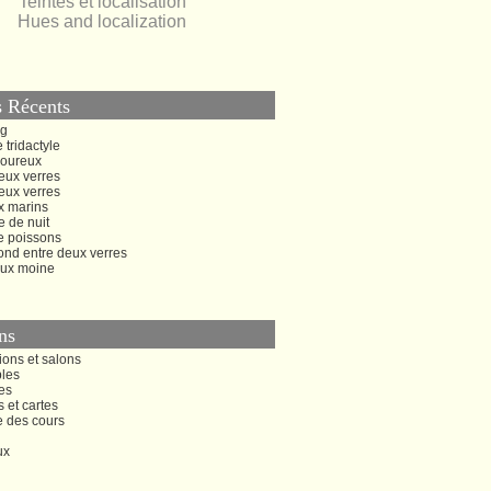
Teintes et localisation
Hues and localization
s Récents
ng
 tridactyle
oureux
eux verres
eux verres
x marins
 de nuit
e poissons
ond entre deux verres
ux moine
ns
ions et salons
bles
es
s et cartes
e des cours
ux