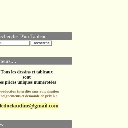
echerche D'un Tableau
teurs....
Tous les dessins et tableaux
sont
es pièces uniques numérotées
roduction interdite sans autorisation
neignements et demande de prix à :
ledoclaudine@gmail.com
es