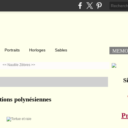
Portraits
Horloges
Sables
MEM
<< Nautile
Zèbres >>
Si
tions polynésiennes
Pr