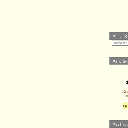
A La R
Aux lec
d
Rep
Re
ca
Archiv