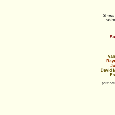
Si vous 
sableu
Sa
Val
Raym
Jo
David 
Fr
pour déco