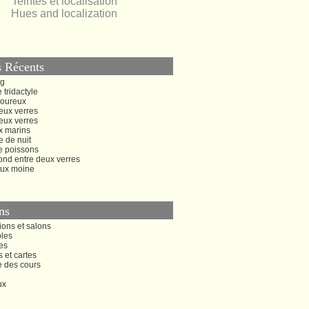
Teintes et localisation
Hues and localization
s Récents
ng
 tridactyle
oureux
eux verres
eux verres
x marins
 de nuit
e poissons
ond entre deux verres
ux moine
ns
ions et salons
bles
es
s et cartes
e des cours
ux