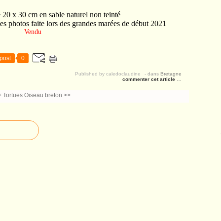
e 20 x 30 cm en sable naturel non teinté
es photos faite lors des grandes marées de début 2021
Vendu
post
0
Published by caledoclaudine
-
dans
Bretagne
commenter cet article
…
< Tortues
Oiseau breton >>