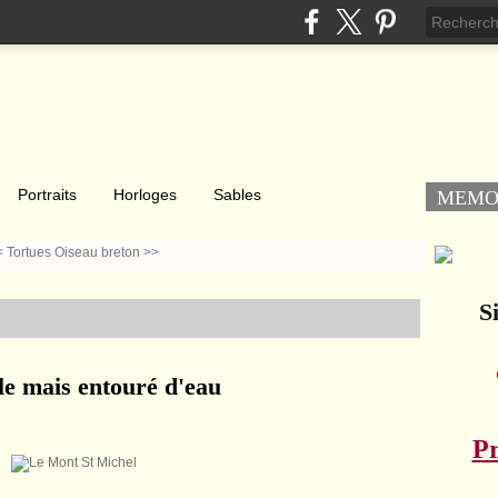
Portraits
Horloges
Sables
MEM
< Tortues
Oiseau breton >>
Si
le mais entouré d'eau
Pr