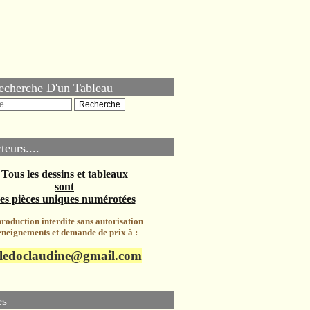
echerche D'un Tableau
teurs....
Tous les dessins et tableaux
sont
es pièces uniques numérotées
roduction interdite sans autorisation
neignements et demande de prix à :
ledoclaudine@gmail.com
es