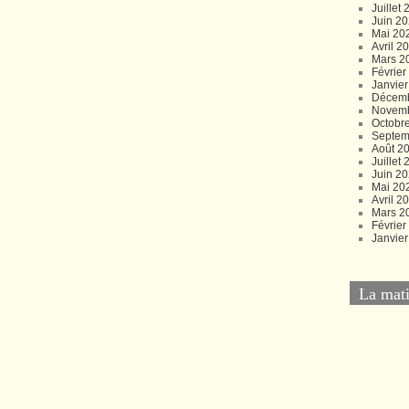
Juillet
Juin 2
Mai 20
Avril 2
Mars 2
Févrie
Janvie
Décem
Novem
Octobr
Septem
Août 2
Juillet
Juin 2
Mai 20
Avril 2
Mars 2
Févrie
Janvie
La mati