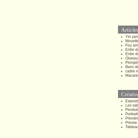
Article
Yin ya
Mouette
Fou am
Entre d
Entre d
Oiseau
Plongée
Banc d
cadre r
Macare
Créatio
Exposit
Les sa
Pendul
Portrait
Prendr
Presse
Tablea