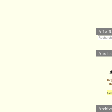
A La R
Aux lec
d
Rep
Re
ca
Archiv